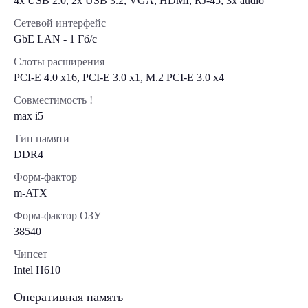
4x USB 2.0, 2x USB 3.2, VGA, HDMI, RJ-45, 3x audio
Сетевой интерфейс
GbE LAN - 1 Гб/с
Слоты расширения
PCI-E 4.0 x16, PCI-E 3.0 x1, M.2 PCI-E 3.0 х4
Совместимость !
max i5
Тип памяти
DDR4
Форм-фактор
m-ATX
Форм-фактор ОЗУ
38540
Чипсет
Intel H610
Оперативная память