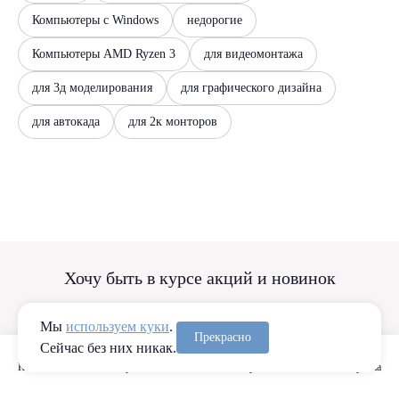
Компьютеры с Windows
недорогие
Компьютеры AMD Ryzen 3
для видеомонтажа
для 3д моделирования
для графического дизайна
для автокада
для 2к монторов
Хочу быть в курсе акций и новинок
Мы
используем куки
.
Прекрасно
Сейчас без них никак.
Каталог
Сравнение
Избранное
Корзина
Подписаться