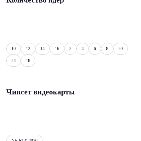
Количество ядер
10
12
14
16
2
4
6
8
20
24
18
Чипсет видеокарты
NV RTX 4070