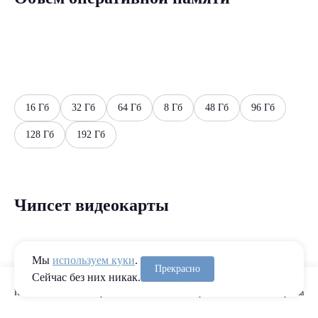
16 Гб
32 Гб
64 Гб
8 Гб
48 Гб
96 Гб
128 Гб
192 Гб
Чипсет видеокарты
Мы
используем куки
.
Прекрасно
Сейчас без них никак.
Каталог
Сравнение
Избранное
Корзина
NV RTX 4070