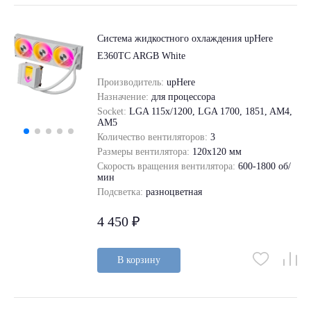
Система жидкостного охлаждения upHere
E360TC ARGB White
Производитель:
upHere
Назначение:
для процессора
Socket:
LGA 115x/1200, LGA 1700, 1851, AM4,
AM5
Количество вентиляторов:
3
Размеры вентилятора:
120x120 мм
Скорость вращения вентилятора:
600-1800 об/
мин
Подсветка:
разноцветная
4 450 ₽
В корзину