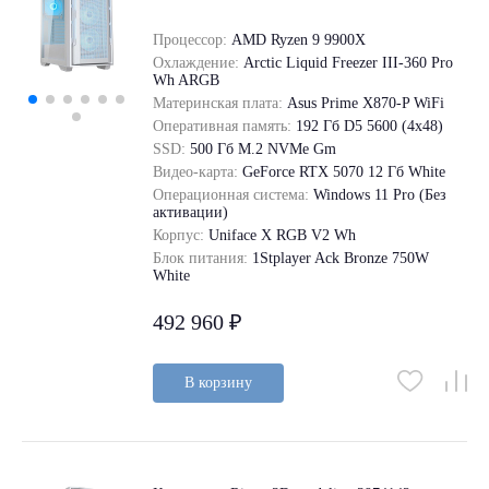
Процессор:
AMD Ryzen 9 9900X
Охлаждение:
Arctic Liquid Freezer III-360 Pro
Wh ARGB
Материнская плата:
Asus Prime X870-P WiFi
Оперативная память:
192 Гб D5 5600 (4х48)
SSD:
500 Гб M.2 NVMe Gm
Видео-карта:
GeForce RTX 5070 12 Гб White
Операционная система:
Windows 11 Pro (Без
активации)
Корпус:
Uniface X RGB V2 Wh
Блок питания:
1Stplayer Ack Bronze 750W
White
492 960 ₽
В корзину