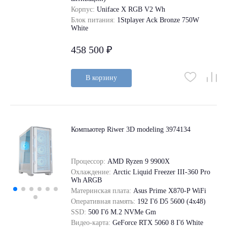
Корпус:
Uniface X RGB V2 Wh
Блок питания:
1Stplayer Ack Bronze 750W
White
458 500 ₽
В корзину
Компьютер Riwer 3D modeling 3974134
Процессор:
AMD Ryzen 9 9900X
Охлаждение:
Arctic Liquid Freezer III-360 Pro
Wh ARGB
Материнская плата:
Asus Prime X870-P WiFi
Оперативная память:
192 Гб D5 5600 (4х48)
SSD:
500 Гб M.2 NVMe Gm
Видео-карта:
GeForce RTX 5060 8 Гб White