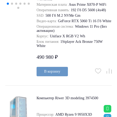
Материнская плата:
Asus Prime X870-P WiFi
Оперативная память:
192 Гб D5 5600 (4х48)
SSD:
500 Гб M.2 NVMe Gm
Видео-карта:
GeForce RТХ 5060 Ti 16 Гб White
Операционная система:
Windows 11 Pro (Без
активации)
Корпус:
Uniface X RGB V2 Wh
Блок питания:
1Stplayer Ack Bronze 750W
White
490 980 ₽
В корзину
Компьютер Riwer 3D modeling 3974500
Процессор:
AMD Ryzen 9 9950X3D