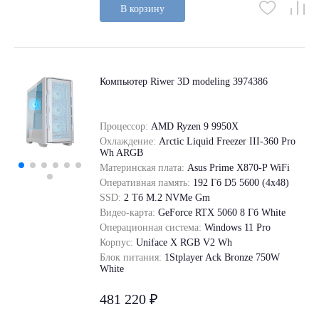
В корзину
Компьютер Riwer 3D modeling 3974386
Процессор:
AMD Ryzen 9 9950X
Охлаждение:
Arctic Liquid Freezer III-360 Pro
Wh ARGB
Материнская плата:
Asus Prime X870-P WiFi
Оперативная память:
192 Гб D5 5600 (4х48)
SSD:
2 Tб M.2 NVMe Gm
Видео-карта:
GeForce RTX 5060 8 Гб White
Операционная система:
Windows 11 Pro
Корпус:
Uniface X RGB V2 Wh
Блок питания:
1Stplayer Ack Bronze 750W
White
481 220 ₽