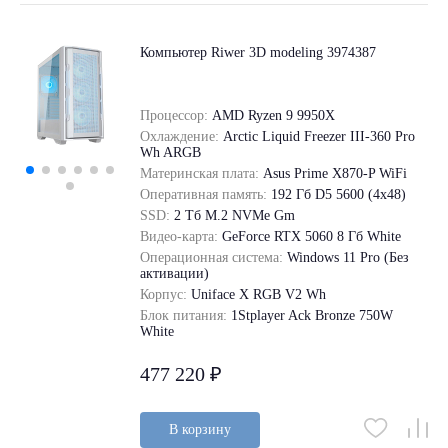
Компьютер Riwer 3D modeling 3974387
Процессор:
AMD Ryzen 9 9950X
Охлаждение:
Arctic Liquid Freezer III-360 Pro
Wh ARGB
Материнская плата:
Asus Prime X870-P WiFi
Оперативная память:
192 Гб D5 5600 (4х48)
SSD:
2 Tб M.2 NVMe Gm
Видео-карта:
GeForce RTX 5060 8 Гб White
Операционная система:
Windows 11 Pro (Без
активации)
Корпус:
Uniface X RGB V2 Wh
Блок питания:
1Stplayer Ack Bronze 750W
White
477 220 ₽
В корзину