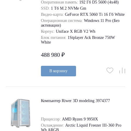
Оперативная память:
192 Гб D5 5600 (4х48)
SSD:
1 Tб M.2 NVMe Gm
Видео-карта:
GeForce RТХ 5060 Ti 16 Гб White
Операционная система:
Windows 11 Pro (Без
активации)
Корпус:
Uniface X RGB V2 Wh
Блок питания:
1Stplayer Ack Bronze 750W
White
488 980 ₽
В корзину
Компьютер Riwer 3D modeling 3974377
Процессор:
AMD Ryzen 9 9950X
Охлаждение:
Arctic Liquid Freezer III-360 Pro
Wh ARGB