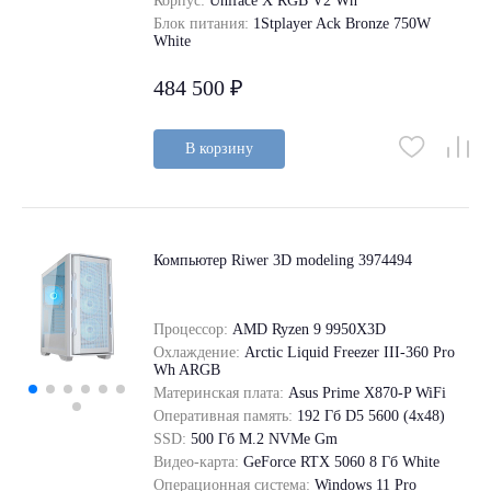
Корпус:
Uniface X RGB V2 Wh
Блок питания:
1Stplayer Ack Bronze 750W
White
484 500 ₽
В корзину
Компьютер Riwer 3D modeling 3974494
Процессор:
AMD Ryzen 9 9950X3D
Охлаждение:
Arctic Liquid Freezer III-360 Pro
Wh ARGB
Материнская плата:
Asus Prime X870-P WiFi
Оперативная память:
192 Гб D5 5600 (4х48)
SSD:
500 Гб M.2 NVMe Gm
Видео-карта:
GeForce RTX 5060 8 Гб White
Операционная система:
Windows 11 Pro