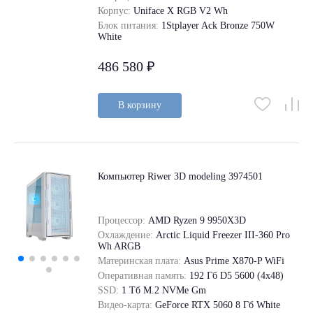
Корпус:
Uniface X RGB V2 Wh
Блок питания:
1Stplayer Ack Bronze 750W
White
486 580 ₽
В корзину
Компьютер Riwer 3D modeling 3974501
Процессор:
AMD Ryzen 9 9950X3D
Охлаждение:
Arctic Liquid Freezer III-360 Pro
Wh ARGB
Материнская плата:
Asus Prime X870-P WiFi
Оперативная память:
192 Гб D5 5600 (4х48)
SSD:
1 Tб M.2 NVMe Gm
Видео-карта:
GeForce RTX 5060 8 Гб White