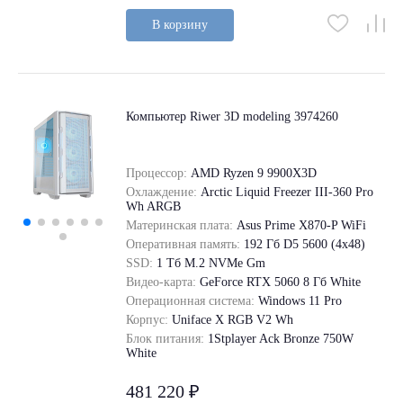
В корзину
Компьютер Riwer 3D modeling 3974260
Процессор:
AMD Ryzen 9 9900X3D
Охлаждение:
Arctic Liquid Freezer III-360 Pro
Wh ARGB
Материнская плата:
Asus Prime X870-P WiFi
Оперативная память:
192 Гб D5 5600 (4х48)
SSD:
1 Tб M.2 NVMe Gm
Видео-карта:
GeForce RTX 5060 8 Гб White
Операционная система:
Windows 11 Pro
Корпус:
Uniface X RGB V2 Wh
Блок питания:
1Stplayer Ack Bronze 750W
White
481 220 ₽