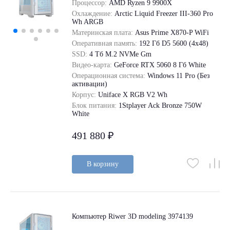
Процессор:
AMD Ryzen 9 9900X
Охлаждение:
Arctic Liquid Freezer III-360 Pro
Wh ARGB
Материнская плата:
Asus Prime X870-P WiFi
Оперативная память:
192 Гб D5 5600 (4х48)
SSD:
4 Tб M.2 NVMe Gm
Видео-карта:
GeForce RTX 5060 8 Гб White
Операционная система:
Windows 11 Pro (Без
активации)
Корпус:
Uniface X RGB V2 Wh
Блок питания:
1Stplayer Ack Bronze 750W
White
491 880 ₽
В корзину
Компьютер Riwer 3D modeling 3974139