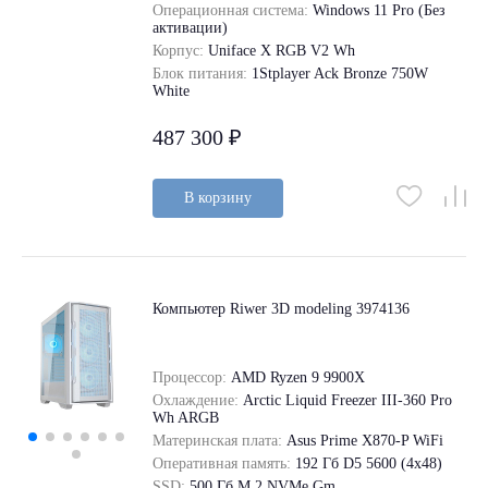
Операционная система:
Windows 11 Pro (Без
активации)
Корпус:
Uniface X RGB V2 Wh
Блок питания:
1Stplayer Ack Bronze 750W
White
487 300 ₽
В корзину
Компьютер Riwer 3D modeling 3974136
Процессор:
AMD Ryzen 9 9900X
Охлаждение:
Arctic Liquid Freezer III-360 Pro
Wh ARGB
Материнская плата:
Asus Prime X870-P WiFi
Оперативная память:
192 Гб D5 5600 (4х48)
SSD:
500 Гб M.2 NVMe Gm