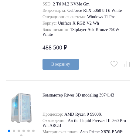
SSD:
2 Tб M.2 NVMe Gm
Видео-карта:
GeForce RTX 5060 8 Гб White
Операционная система:
Windows 11 Pro
Корпус:
Uniface X RGB V2 Wh
Блок питания:
1Stplayer Ack Bronze 750W
White
488 500 ₽
В корзину
Компьютер Riwer 3D modeling 3974143
Процессор:
AMD Ryzen 9 9900X
Охлаждение:
Arctic Liquid Freezer III-360 Pro
Wh ARGB
Материнская плата:
Asus Prime X870-P WiFi