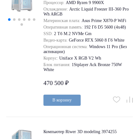
Процессор:
AMD Ryzen 9 9900X
Охлаждение:
Arctic Liquid Freezer III-360 Pro
Wh ARGB
Материнская плата:
Asus Prime X870-P WiFi
Оперативная память:
192 Гб D5 5600 (4х48)
SSD:
2 Tб M.2 NVMe Gm
Видео-карта:
GeForce RTX 5060 8 Гб White
Операционная система:
Windows 11 Pro (Без
активации)
Корпус:
Uniface X RGB V2 Wh
Блок питания:
1Stplayer Ack Bronze 750W
White
470 500 ₽
В корзину
Компьютер Riwer 3D modeling 3974255