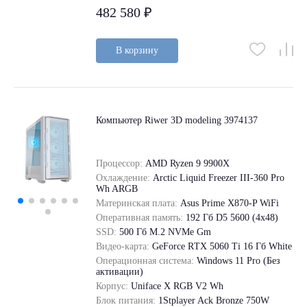
482 580 ₽
В корзину
Компьютер Riwer 3D modeling 3974137
Процессор:
AMD Ryzen 9 9900X
Охлаждение:
Arctic Liquid Freezer III-360 Pro
Wh ARGB
Материнская плата:
Asus Prime X870-P WiFi
Оперативная память:
192 Гб D5 5600 (4х48)
SSD:
500 Гб M.2 NVMe Gm
Видео-карта:
GeForce RТХ 5060 Ti 16 Гб White
Операционная система:
Windows 11 Pro (Без
активации)
Корпус:
Uniface X RGB V2 Wh
Блок питания:
1Stplayer Ack Bronze 750W