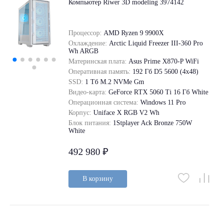
Компьютер Riwer 3D modeling 3974142
Процессор:
AMD Ryzen 9 9900X
Охлаждение:
Arctic Liquid Freezer III-360 Pro
Wh ARGB
Материнская плата:
Asus Prime X870-P WiFi
Оперативная память:
192 Гб D5 5600 (4х48)
SSD:
1 Tб M.2 NVMe Gm
Видео-карта:
GeForce RТХ 5060 Ti 16 Гб White
Операционная система:
Windows 11 Pro
Корпус:
Uniface X RGB V2 Wh
Блок питания:
1Stplayer Ack Bronze 750W
White
492 980 ₽
В корзину