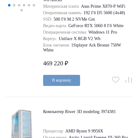
Материнская плата:
Asus Prime X870-P WiFi
Оперативная память:
192 Гб D5 5600 (4х48)
SSD:
500 Гб M.2 NVMe Gm
Видео-карта:
GeForce RTX 5060 8 Гб White
Операционная система:
Windows 11 Pro
Корпус:
Uniface X RGB V2 Wh
Блок питания:
1Stplayer Ack Bronze 750W
White
469 220 ₽
В корзину
Компьютер Riwer 3D modeling 3974381
Процессор:
AMD Ryzen 9 9950X
Охлаждение:
Arctic Liquid Freezer III-360 Pro