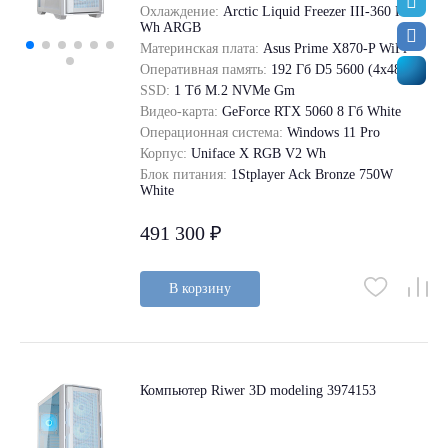
Охлаждение:
Arctic Liquid Freezer III-360 Pro
Wh ARGB
Материнская плата:
Asus Prime X870-P WiFi
Оперативная память:
192 Гб D5 5600 (4х48)
SSD:
1 Tб M.2 NVMe Gm
Видео-карта:
GeForce RTX 5060 8 Гб White
Операционная система:
Windows 11 Pro
Корпус:
Uniface X RGB V2 Wh
Блок питания:
1Stplayer Ack Bronze 750W
White
491 300 ₽
В корзину
Компьютер Riwer 3D modeling 3974153