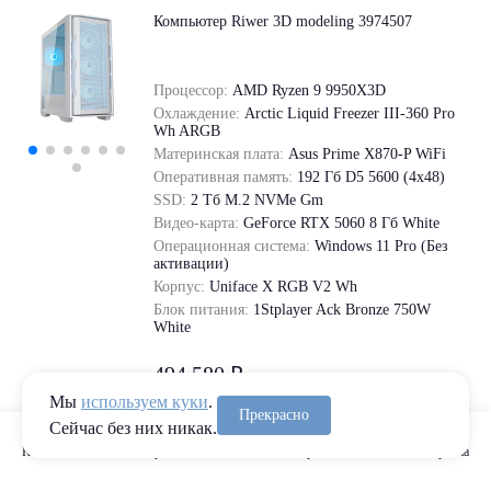
Компьютер Riwer 3D modeling 3974507
Процессор:
AMD Ryzen 9 9950X3D
Охлаждение:
Arctic Liquid Freezer III-360 Pro
Wh ARGB
Материнская плата:
Asus Prime X870-P WiFi
Оперативная память:
192 Гб D5 5600 (4х48)
SSD:
2 Tб M.2 NVMe Gm
Видео-карта:
GeForce RTX 5060 8 Гб White
Операционная система:
Windows 11 Pro (Без
активации)
Корпус:
Uniface X RGB V2 Wh
Блок питания:
1Stplayer Ack Bronze 750W
White
494 580 ₽
Мы
используем куки
.
Прекрасно
Сейчас без них никак.
В корзину
Каталог
Сравнение
Избранное
Корзина