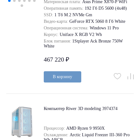
Материнская плата:
Asus Prime X870-P WiFi
Оперативная память:
192 Гб D5 5600 (4х48)
SSD:
1 Tб M.2 NVMe Gm
Видео-карта:
GeForce RTX 5060 8 Гб White
Операционная система:
Windows 11 Pro
Корпус:
Uniface X RGB V2 Wh
Блок питания:
1Stplayer Ack Bronze 750W
White
467 220 ₽
В корзину
Компьютер Riwer 3D modeling 3974374
Процессор:
AMD Ryzen 9 9950X
Охлаждение:
Arctic Liquid Freezer III-360 Pro
Wh ARGB