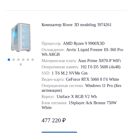
Компьютер Riwer 3D modeling 3974261
Процессор:
AMD Ryzen 9 9900X3D
Охлаждение:
Arctic Liquid Freezer III-360 Pro
Wh ARGB
Материнская плата:
Asus Prime X870-P WiFi
Оперативная память:
192 Гб D5 5600 (4х48)
SSD:
1 Tб M.2 NVMe Gm
Видео-карта:
GeForce RTX 5060 8 Гб White
Операционная система:
Windows 11 Pro (Без
активации)
Корпус:
Uniface X RGB V2 Wh
Блок питания:
1Stplayer Ack Bronze 750W
White
477 220 ₽