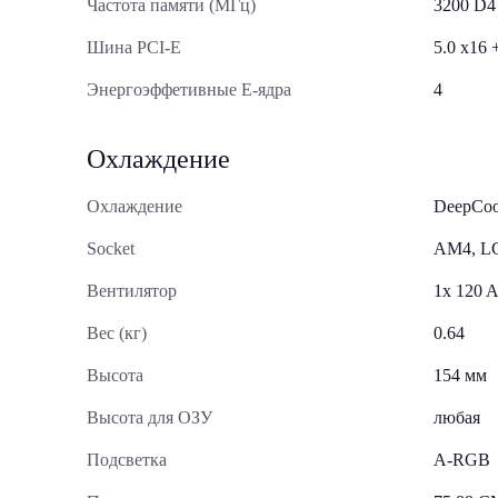
Частота памяти (МГц)
3200 D4
Шина PCI-E
5.0 x16 
Энергоэффетивные E-ядра
4
Охлаждение
Охлаждение
DeepCo
Socket
AM4, L
Вентилятор
1x 120
Вес (кг)
0.64
Высота
154 мм
Высота для ОЗУ
любая
Подсветка
A-RGB