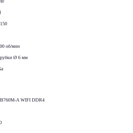
MF
l
150
100 об/мин
трубки Ø 6 мм
Ба
o B760M-A WIFI DDR4
10