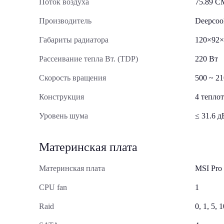
Поток воздуха
75.89 C
Производитель
Deepcoo
Габариты радиатора
120×92×
Рассеивание тепла Вт. (TDP)
220 Вт
Скорость вращения
500 ~ 2
Конструкция
4 тепло
Уровень шума
≤ 31.6 д
Материнская плата
Материнская плата
MSI Pr
CPU fan
1
Raid
0, 1, 5, 