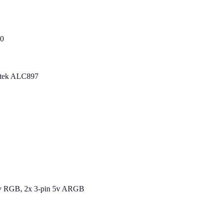
0
ltek ALC897
2v RGB, 2x 3-pin 5v ARGB