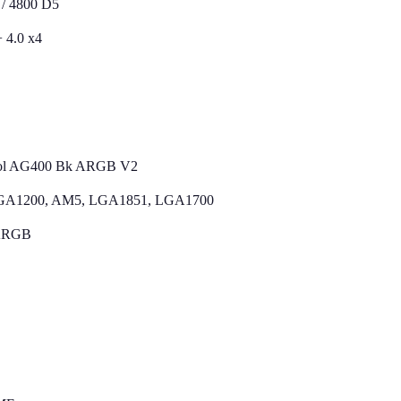
 / 4800 D5
+ 4.0 х4
ol AG400 Bk ARGB V2
GA1200, AM5, LGA1851, LGA1700
 ARGB