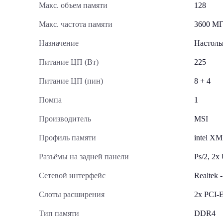
Макс. объем памяти
128
Макс. частота памяти
3600 М
Назначение
Настол
Питание ЦП (Вт)
225
Питание ЦП (пин)
8 + 4
Помпа
1
Производитель
MSI
Профиль памяти
intel XM
Разъёмы на задней панели
Ps/2, 2x
Сетевой интерфейс
Realtek -
Слоты расширения
2x PCI-E
Тип памяти
DDR4