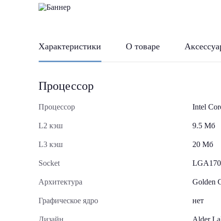
Характеристики
О товаре
Аксессуа
Процессор
Процессор
Intel Co
L2 кэш
9.5 Мб
L3 кэш
20 Мб
Socket
LGA170
Архитектура
Golden 
Графическое ядро
нет
Дизайн
Alder La