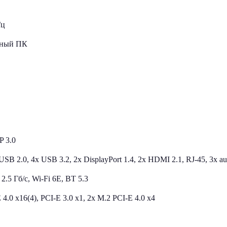
Гц
ьный ПК
P 3.0
 USB 2.0, 4x USB 3.2, 2x DisplayPort 1.4, 2x HDMI 2.1, RJ-45, 3x au
 2.5 Гб/с, Wi-Fi 6E, BT 5.3
 4.0 x16(4), PCI-E 3.0 x1, 2x M.2 PCI-E 4.0 х4