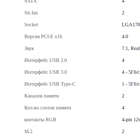
SATA
4
Sis fan
2
Socket
LGA170
Версия PCI-E x16
4.0
Звук
7.1, Rea
Интерфейс USB 2.0
4
Интерфейс USB 3.0
4 - 5Гб/с
Интерфейс USB Type-C
1 - 5Гб/с
Каналов памяти
2
Кол-во слотов памяти
4
контакты RGB
4-pin 1
М.2
2