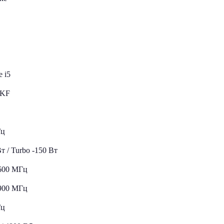
e i5
0KF
Гц
Вт / Turbo -150 Вт
3600 МГц
4900 МГц
Гц