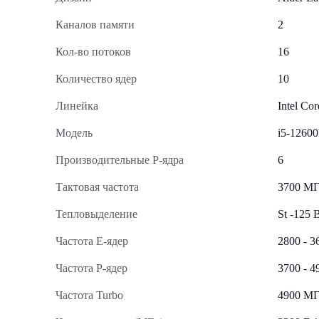
Каналов памяти
2
Кол-во потоков
16
Количество ядер
10
Линейка
Intel Cor
Модель
i5-1260
Производительные Р-ядра
6
Тактовая частота
3700 М
Тепловыделение
St -125 
Частота E-ядер
2800 - 
Частота P-ядер
3700 - 
Частота Turbo
4900 М