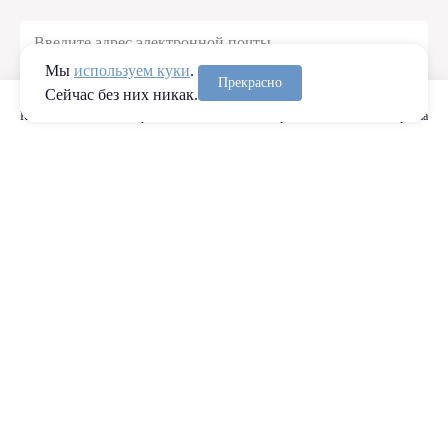
Мы
используем куки
.
Прекрасно
Сейчас без них никак.
Подписаться
Каталог
Сравнение
Избранное
Корзина
Контакты
8 (985) 233-03-38
,
8 (495) 799-12-70
Пн-Вс: 10:00 — 20:00
Позвонить мне
Задать вопрос
Адрес магазина
Отдел по работе с клиентами:
mail@ironbook.ru