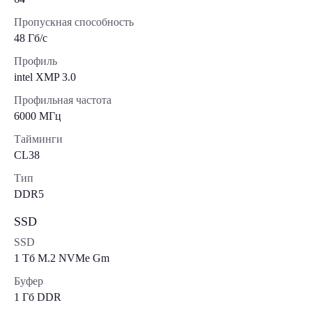
Пропускная способность
48 Гб/с
Профиль
intel XMP 3.0
Профильная частота
6000 МГц
Тайминги
CL38
Тип
DDR5
SSD
SSD
1 Tб M.2 NVMe Gm
Буфер
1 Гб DDR