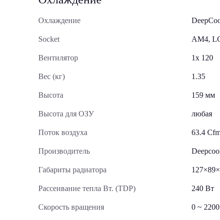
Охлаждение
DeepCoo
Socket
AM4, L
Вентилятор
1x 120
Вес (кг)
1.35
Высота
159 мм
Высота для ОЗУ
любая
Поток воздуха
63.4 Cf
Производитель
Deepcoo
Габариты радиатора
127×89×
Рассеивание тепла Вт. (TDP)
240 Вт
Скорость вращения
0 ~ 220