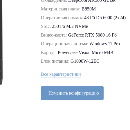
Охлаждение:
DeepCool AK500 G2 Bk
Материнская плата:
B850M
Оперативная память:
48 Гб D5 6000 (2х24)
SSD:
250 Гб M.2 NVMe
Видео-карта:
GeForce RTX 5080 16 Гб
Операционная система:
Windows 11 Pro
Корпус:
Powercase Vision Micro M4B
Блок питания:
G1000W-12EC
Все характеристики
Изменить конфигурацию