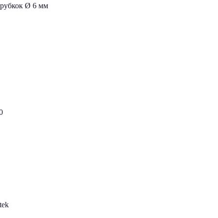
трубкок Ø 6 мм
10
tek