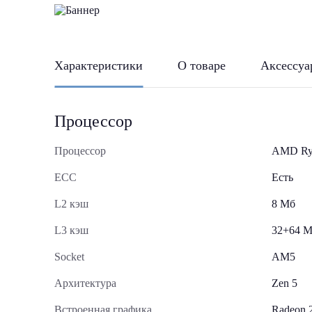
Характеристики
О товаре
Аксессуа
Процессор
Процессор
AMD Ry
ECC
Есть
L2 кэш
8 Мб
L3 кэш
32+64 
Socket
AM5
Архитектура
Zen 5
Встроенная графика
Radeon 