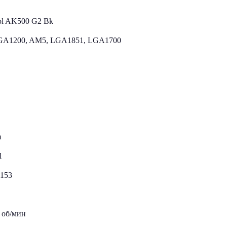
l AK500 G2 Bk
GA1200, AM5, LGA1851, LGA1700
m
l
153
0 об/мин