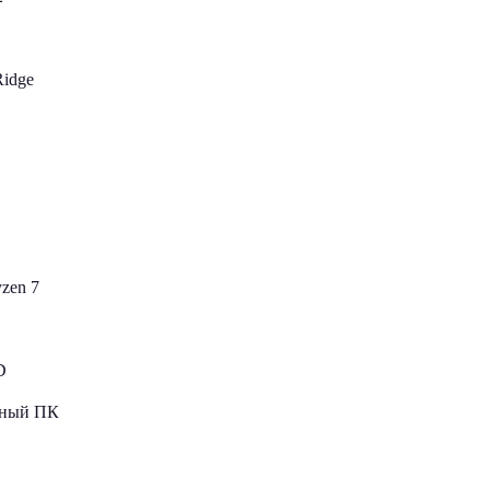
Ridge
zen 7
D
ьный ПК