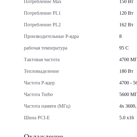
Потребление Max
150 Вт
Потребление PL1
120 Вт
Потребление PL2
162 Вт
Производительные Р-ядра
8
рабочая температура
95 C
Тактовая частота
4700 М
Тепловыделение
180 Вт
Частота P-ядер
4700 - 
Частота Turbo
5600 М
Частота памяти (МГц)
4x 3600,
Шина PCI-E
5.0 x16
Охлаждение