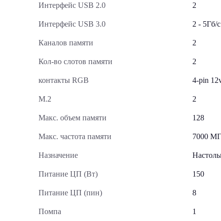
Интерфейс USB 2.0
2
Интерфейс USB 3.0
2 - 5Гб/с
Каналов памяти
2
Кол-во слотов памяти
2
контакты RGB
4-pin 1
М.2
2
Макс. объем памяти
128
Макс. частота памяти
7000 М
Назначение
Настол
Питание ЦП (Вт)
150
Питание ЦП (пин)
8
Помпа
1