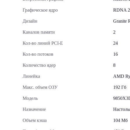
Графическое ядро
RDNA 2
Дизайн
Granite 
Каналов памяти
2
Кол-во линий PCI-E
24
Кол-во потоков
16
Количество ядер
8
Линейка
AMD Ry
Макс. объем ОЗУ
192 Гб
Модель
9850X3
Назначение
Настол
Объем кэша
104 Мб