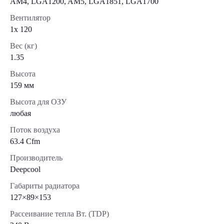
AM4, LGA1200, AM5, LGA1851, LGA1700
Вентилятор
1x 120
Вес (кг)
1.35
Высота
159 мм
Высота для ОЗУ
любая
Поток воздуха
63.4 Cfm
Производитель
Deepcool
Габариты радиатора
127×89×153
Рассеивание тепла Вт. (TDP)