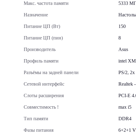
Макс. частота памяти
5333 М
Назначение
Настол
Питание ЦП (Вт)
150
Питание ЦП (пин)
8
Производитель
Asus
Профиль памяти
intel X
Разъёмы на задней панели
PS/2, 2x
Сетевой интерфейс
Realtek -
Слоты расширения
PCI-E 4.
Совместимость !
max i5
Тип памяти
DDR4
Фазы питания
6+2+1 