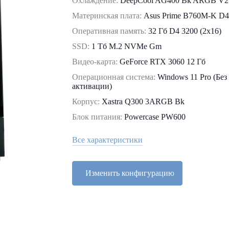
Охлаждение:
DeepCool AG400 Bk ARGB V2
Материнская плата:
Asus Prime B760M-K D
Оперативная память:
32 Гб D4 3200 (2x16)
SSD:
1 Tб M.2 NVMe Gm
Видео-карта:
GeForce RTX 3060 12 Гб
Операционная система:
Windows 11 Pro (Без
активации)
Корпус:
Xastra Q300 3ARGB Bk
Блок питания:
Powercase PW600
Все характеристики
Изменить конфигурацию