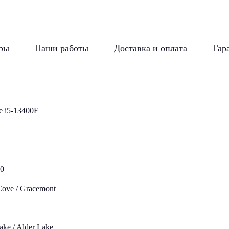
ры
Наши работы
Доставка и оплата
Гар
re i5-13400F
0
Cove / Gracemont
ake / Alder Lake