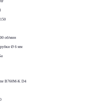
MF
l
150
100 об/мин
трубки Ø 6 мм
Ба
ime B760M-K D4
10