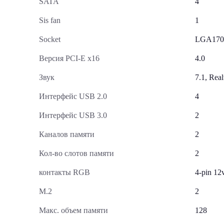
SATA
4
Sis fan
1
Socket
LGA170
Версия PCI-E x16
4.0
Звук
7.1, Real
Интерфейс USB 2.0
4
Интерфейс USB 3.0
2
Каналов памяти
2
Кол-во слотов памяти
2
контакты RGB
4-pin 1
М.2
2
Макс. объем памяти
128