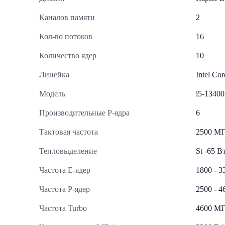
Каналов памяти
2
Кол-во потоков
16
Количество ядер
10
Линейка
Intel Cor
Модель
i5-1340
Производительные Р-ядра
6
Тактовая частота
2500 М
Тепловыделение
St -65 В
Частота E-ядер
1800 - 
Частота P-ядер
2500 - 
Частота Turbo
4600 М