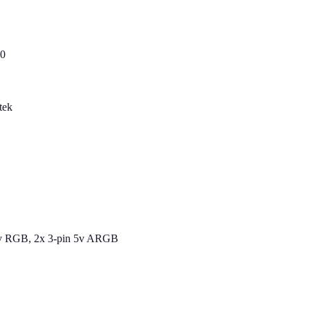
0
tek
2v RGB, 2x 3-pin 5v ARGB