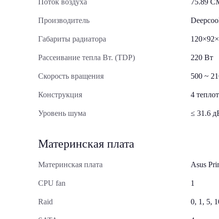
Поток воздуха
75.89 C
Производитель
Deepcoo
Габариты радиатора
120×92×
Рассеивание тепла Вт. (TDP)
220 Вт
Скорость вращения
500 ~ 2
Конструкция
4 тепло
Уровень шума
≤ 31.6 д
Материнская плата
Материнская плата
Asus Pr
CPU fan
1
Raid
0, 1, 5, 