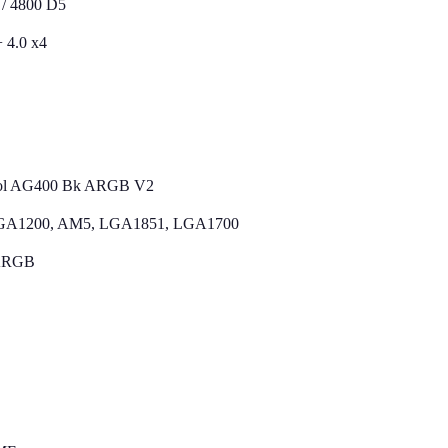
 / 4800 D5
+ 4.0 х4
ol AG400 Bk ARGB V2
GA1200, AM5, LGA1851, LGA1700
 ARGB