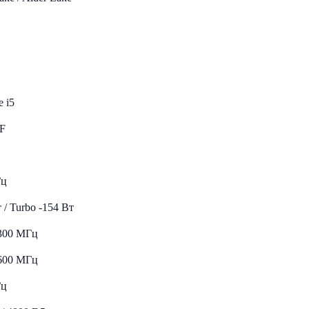
e i5
0F
Гц
т / Turbo -154 Вт
3300 МГц
4600 МГц
Гц