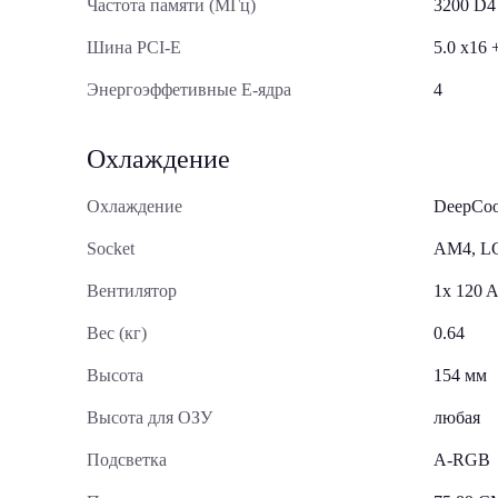
Частота памяти (МГц)
3200 D4
Шина PCI-E
5.0 x16 
Энергоэффетивные E-ядра
4
Охлаждение
Охлаждение
DeepCo
Socket
AM4, L
Вентилятор
1x 120
Вес (кг)
0.64
Высота
154 мм
Высота для ОЗУ
любая
Подсветка
A-RGB