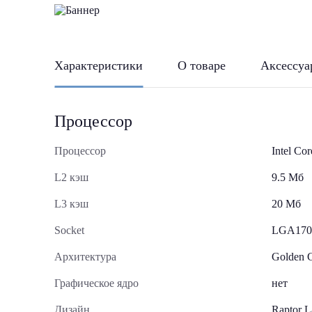
Характеристики
О товаре
Аксессуа
Процессор
Процессор
Intel Co
L2 кэш
9.5 Мб
L3 кэш
20 Мб
Socket
LGA170
Архитектура
Golden 
Графическое ядро
нет
Дизайн
Raptor L