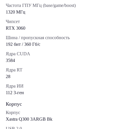
Частота ГПУ МГц (base/game/boost)
1320 МГц
Чипсет
RTX 3060
Шина / пропускная способность
192 бит / 360 Гб/с
Ядра CUDA
3584
Ядра RT
28
Ядра ИИ
112 3-ген
Корпус
Корпус
Xastra Q300 3ARGB Bk
USB 2.0