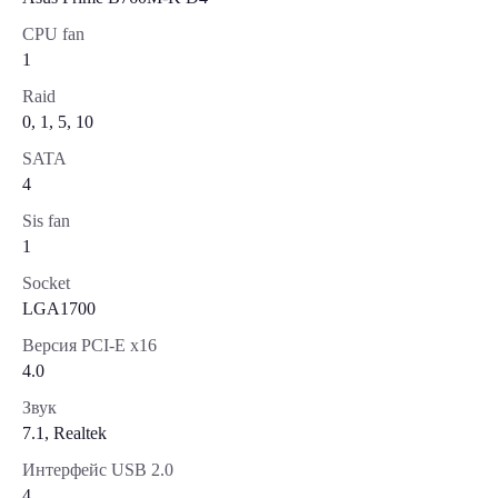
CPU fan
1
Raid
0, 1, 5, 10
SATA
4
Sis fan
1
Socket
LGA1700
Версия PCI-E x16
4.0
Звук
7.1, Realtek
Интерфейс USB 2.0
4