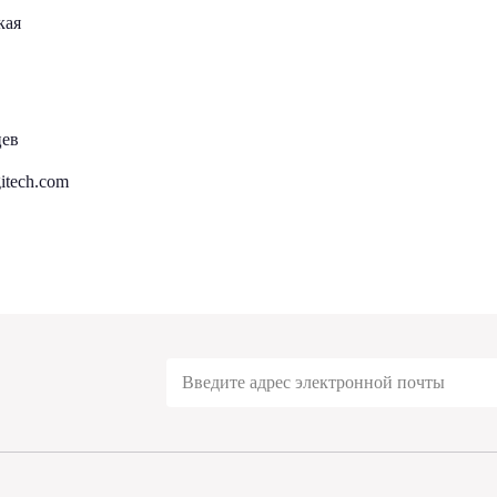
кая
цев
itech.com