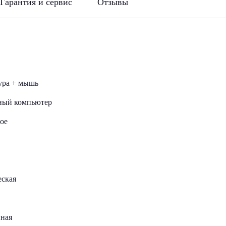
Гарантия и сервис
Отзывы
ура + мышь
ный компьютер
ое
еская
ная