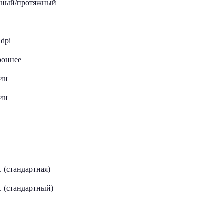
тный/протяжный
 dpi
роннее
мин
мин
. (стандартная)
. (стандартный)