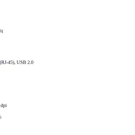
Гц
 (RJ-45), USB 2.0
 dpi
%