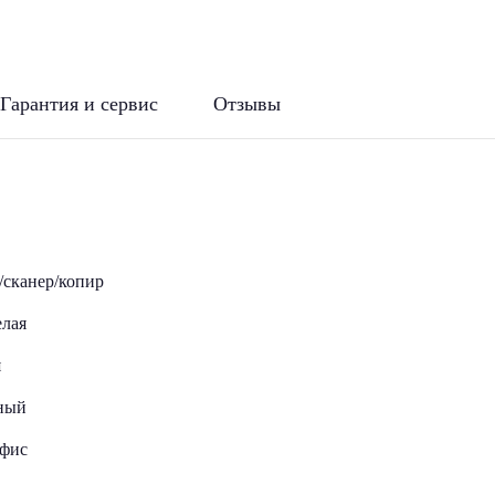
Гарантия и сервис
Отзывы
/сканер/копир
елая
я
ный
офис