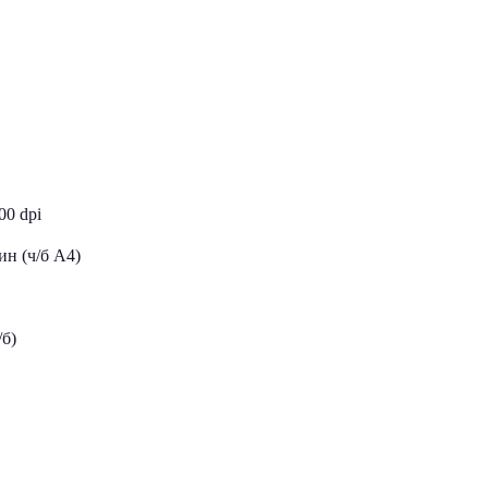
00 dpi
ин (ч/б А4)
/б)