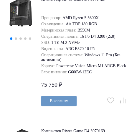
Процессор:
AMD Ryzen 5 5600X
Охлаждение:
Air TDP 180 RGB
Материнская плата:
B550M
Оперативная память:
16 Гб D4 3200 (2x8)
SSD:
1 Tб M.2 NVMe
Видео-карта:
ARC B570 10 Гб
Операционная система:
Windows 11 Pro (Без
активации)
Корпус:
Powercase Vision Micro M1 ARGB Black
Блок питания:
G600W-12EC
75 750 ₽
В корзину
Компьютер Riwer Game D4 3970169