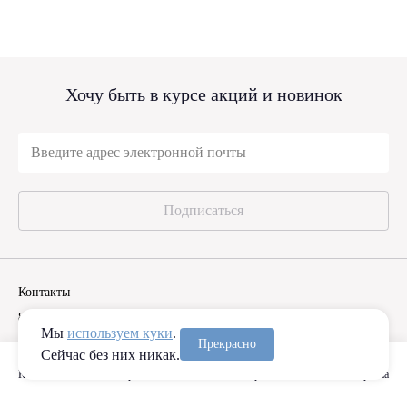
Хочу быть в курсе акций и новинок
Подписаться
Контакты
8 (985) 233-03-38
,
8 (495) 799-12-70
Мы
используем куки
.
Прекрасно
Пн-Вс: 10:00 — 20:00
Сейчас без них никак.
Каталог
Сравнение
Избранное
Корзина
Позвонить мне
Задать вопрос