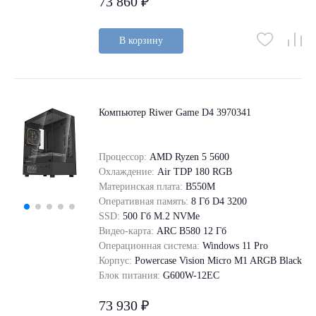
73 860 ₽
В корзину
Компьютер Riwer Game D4 3970341
Процессор:
AMD Ryzen 5 5600
Охлаждение:
Air TDP 180 RGB
Материнская плата:
B550M
Оперативная память:
8 Гб D4 3200
SSD:
500 Гб M.2 NVMe
Видео-карта:
ARC B580 12 Гб
Операционная система:
Windows 11 Pro
Корпус:
Powercase Vision Micro M1 ARGB Black
Блок питания:
G600W-12EC
73 930 ₽