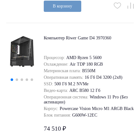
В корзину
Компьютер Riwer Game D4 3970360
Процессор:
AMD Ryzen 5 5600
Охлаждение:
Air TDP 180 RGB
Материнская плата:
B550M
Оперативная память:
16 Гб D4 3200 (2x8)
SSD:
500 Гб M.2 NVMe
Видео-карта:
ARC B580 12 Гб
Операционная система:
Windows 11 Pro (Без
активации)
Корпус:
Powercase Vision Micro M1 ARGB Black
Блок питания:
G600W-12EC
74 510 ₽