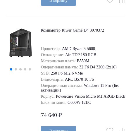
В корзину
Компьютер Riwer Game D4 3970372
Процессор:
AMD Ryzen 5 5600
Охлаждение:
Air TDP 180 RGB
Материнская плата:
B550M
Оперативная память:
32 Гб D4 3200 (2x16)
SSD:
250 Гб M.2 NVMe
Видео-карта:
ARC B570 10 Гб
Операционная система:
Windows 11 Pro (Без
активации)
Корпус:
Powercase Vision Micro M1 ARGB Black
Блок питания:
G600W-12EC
74 640 ₽