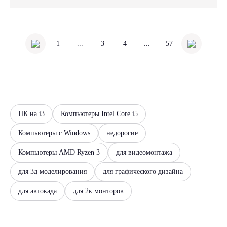
1
...
3
4
...
57
ПК на i3
Компьютеры Intel Core i5
Компьютеры с Windows
недорогие
Компьютеры AMD Ryzen 3
для видеомонтажа
для 3д моделирования
для графического дизайна
для автокада
для 2к монторов