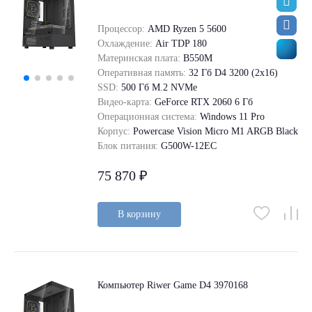
Процессор:
AMD Ryzen 5 5600
Охлаждение:
Air TDP 180
Материнская плата:
B550M
Оперативная память:
32 Гб D4 3200 (2x16)
SSD:
500 Гб M.2 NVMe
Видео-карта:
GeForce RTX 2060 6 Гб
Операционная система:
Windows 11 Pro
Корпус:
Powercase Vision Micro M1 ARGB Black
Блок питания:
G500W-12EC
75 870 ₽
В корзину
Компьютер Riwer Game D4 3970168