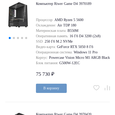
Компьютер Riwer Game D4 3970189
Процессор:
AMD Ryzen 5 5600
Охлаждение:
Air TDP 180
Материнская плата:
B550M
Оперативная память:
16 Гб D4 3200 (2x8)
SSD:
250 Гб M.2 NVMe
Видео-карта:
GeForce RTX 5050 8 Гб
Операционная система:
Windows 11 Pro
Корпус:
Powercase Vision Micro M1 ARGB Black
Блок питания:
G500W-12EC
75 730 ₽
В корзину
Компьютер Riwer Game D4 3970420