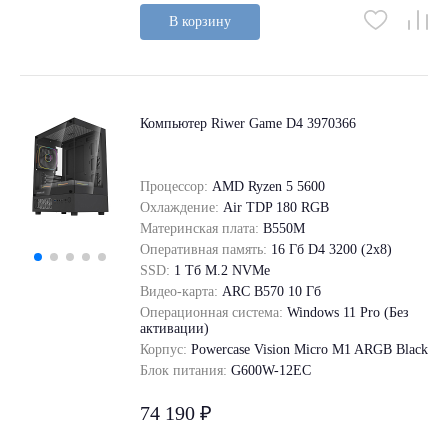
В корзину
Компьютер Riwer Game D4 3970366
Процессор:
AMD Ryzen 5 5600
Охлаждение:
Air TDP 180 RGB
Материнская плата:
B550M
Оперативная память:
16 Гб D4 3200 (2x8)
SSD:
1 Tб M.2 NVMe
Видео-карта:
ARC B570 10 Гб
Операционная система:
Windows 11 Pro (Без
активации)
Корпус:
Powercase Vision Micro M1 ARGB Black
Блок питания:
G600W-12EC
74 190 ₽