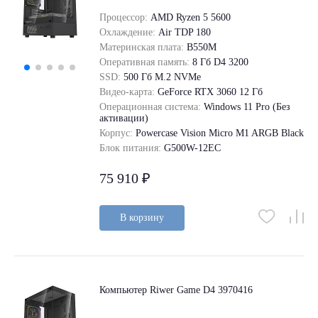
Процессор:
AMD Ryzen 5 5600
Охлаждение:
Air TDP 180
Материнская плата:
B550M
Оперативная память:
8 Гб D4 3200
SSD:
500 Гб M.2 NVMe
Видео-карта:
GeForce RTX 3060 12 Гб
Операционная система:
Windows 11 Pro (Без
активации)
Корпус:
Powercase Vision Micro M1 ARGB Black
Блок питания:
G500W-12EC
75 910 ₽
В корзину
Компьютер Riwer Game D4 3970416