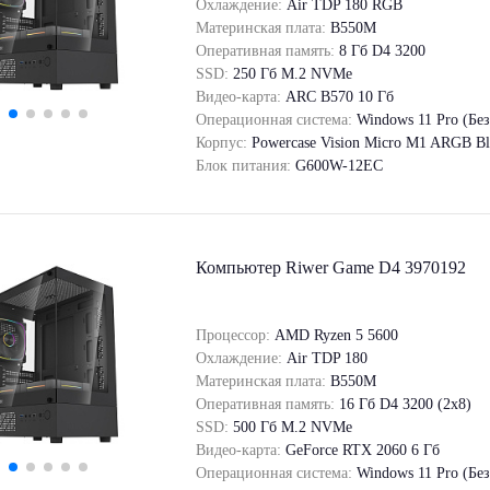
Охлаждение:
Air TDP 180 RGB
Материнская плата:
B550M
Оперативная память:
8 Гб D4 3200
SSD:
250 Гб M.2 NVMe
Видео-карта:
ARC B570 10 Гб
Операционная система:
Windows 11 Pro (Бе
Корпус:
Powercase Vision Micro M1 ARGB Bl
Блок питания:
G600W-12EC
Компьютер Riwer Game D4 3970192
Процессор:
AMD Ryzen 5 5600
Охлаждение:
Air TDP 180
Материнская плата:
B550M
Оперативная память:
16 Гб D4 3200 (2x8)
SSD:
500 Гб M.2 NVMe
Видео-карта:
GeForce RTX 2060 6 Гб
Операционная система:
Windows 11 Pro (Бе