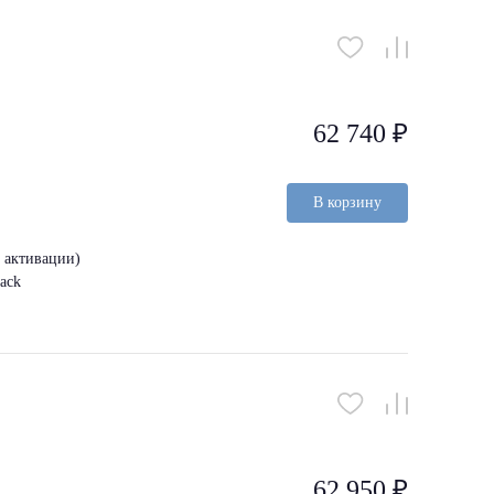
62 740 ₽
В корзину
з активации)
ack
62 950 ₽