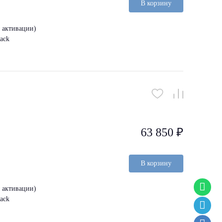
В корзину
з активации)
ack
63 850 ₽
В корзину
з активации)
ack