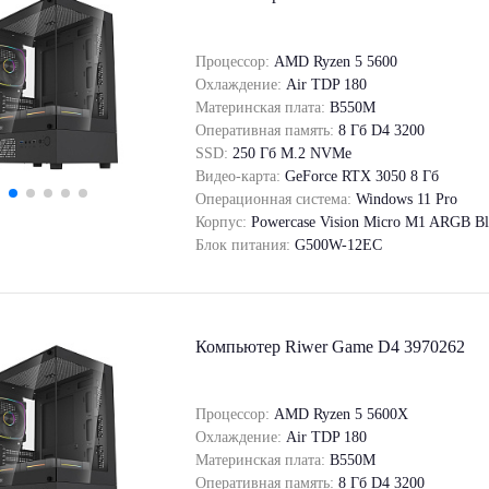
Процессор:
AMD Ryzen 5 5600
Охлаждение:
Air TDP 180
Материнская плата:
B550M
Оперативная память:
8 Гб D4 3200
SSD:
250 Гб M.2 NVMe
Видео-карта:
GeForce RTX 3050 8 Гб
Операционная система:
Windows 11 Pro
Корпус:
Powercase Vision Micro M1 ARGB Bl
Блок питания:
G500W-12EC
Компьютер Riwer Game D4 3970262
Процессор:
AMD Ryzen 5 5600X
Охлаждение:
Air TDP 180
Материнская плата:
B550M
Оперативная память:
8 Гб D4 3200