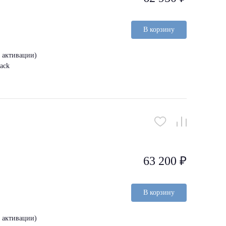
В корзину
з активации)
ack
63 200 ₽
В корзину
з активации)