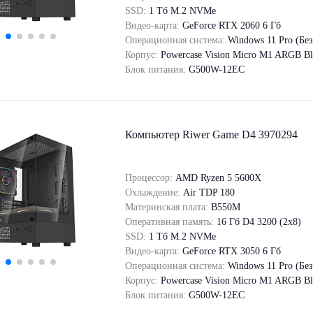
SSD:
1 Tб M.2 NVMe
Видео-карта:
GeForce RTX 2060 6 Гб
Операционная система:
Windows 11 Pro (Бе
Корпус:
Powercase Vision Micro M1 ARGB Bl
Блок питания:
G500W-12EC
Компьютер Riwer Game D4 3970294
Процессор:
AMD Ryzen 5 5600X
Охлаждение:
Air TDP 180
Материнская плата:
B550M
Оперативная память:
16 Гб D4 3200 (2x8)
SSD:
1 Tб M.2 NVMe
Видео-карта:
GeForce RTX 3050 6 Гб
Операционная система:
Windows 11 Pro (Бе
Корпус:
Powercase Vision Micro M1 ARGB Bl
Блок питания:
G500W-12EC