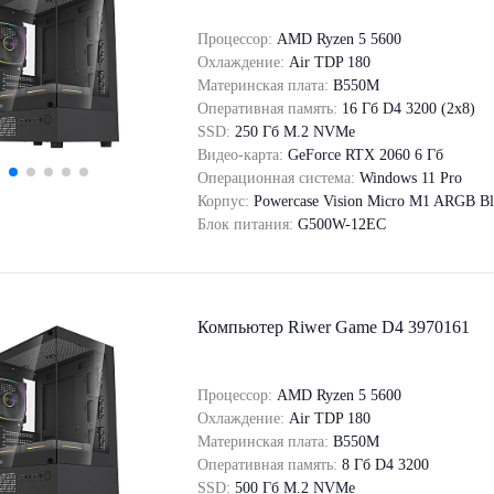
Процессор:
AMD Ryzen 5 5600
Охлаждение:
Air TDP 180
Материнская плата:
B550M
Оперативная память:
16 Гб D4 3200 (2x8)
SSD:
250 Гб M.2 NVMe
Видео-карта:
GeForce RTX 2060 6 Гб
Операционная система:
Windows 11 Pro
Корпус:
Powercase Vision Micro M1 ARGB Bl
Блок питания:
G500W-12EC
Компьютер Riwer Game D4 3970161
Процессор:
AMD Ryzen 5 5600
Охлаждение:
Air TDP 180
Материнская плата:
B550M
Оперативная память:
8 Гб D4 3200
SSD:
500 Гб M.2 NVMe