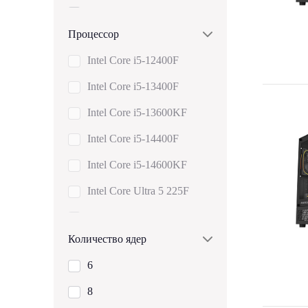
AMD Ryzen 5
Процессор
AMD Ryzen 7
Intel Core i5-12400F
AMD Ryzen 9
Intel Core i5-13400F
Показать все
Intel Core i5-13600KF
Intel Core i5-14400F
Intel Core i5-14600KF
Intel Core Ultra 5 225F
Intel Core Ultra 5 245KF
Количество ядер
Intel Core Ultra 5 250K Plus
6
Intel Core i7-12700KF
8
Intel Core i7-13700KF