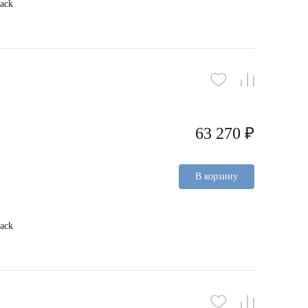
ack
63 270 ₽
В корзину
ack