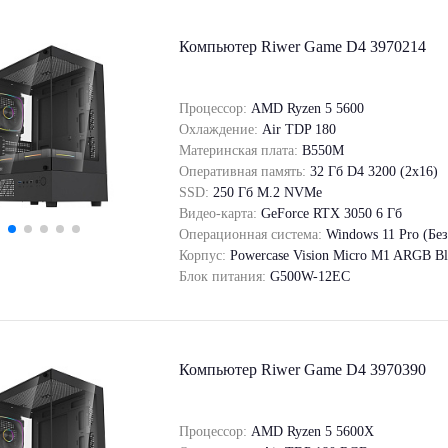
Компьютер Riwer Game D4 3970214
Процессор:
AMD Ryzen 5 5600
Охлаждение:
Air TDP 180
Материнская плата:
B550M
Оперативная память:
32 Гб D4 3200 (2x16)
SSD:
250 Гб M.2 NVMe
Видео-карта:
GeForce RTX 3050 6 Гб
Операционная система:
Windows 11 Pro (Бе
Корпус:
Powercase Vision Micro M1 ARGB Bl
Блок питания:
G500W-12EC
Компьютер Riwer Game D4 3970390
Процессор:
AMD Ryzen 5 5600X