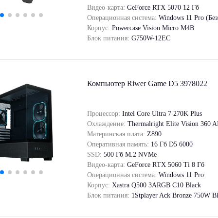
Видео-карта:
GeForce RTX 5070 12 Гб
Операционная система:
Windows 11 Pro (Бе
Корпус:
Powercase Vision Micro M4B
Блок питания:
G750W-12EC
Компьютер Riwer Game D5 3978022
Процессор:
Intel Core Ultra 7 270K Plus
Охлаждение:
Thermalright Elite Vision 360
Материнская плата:
Z890
Оперативная память:
16 Гб D5 6000
SSD:
500 Гб M.2 NVMe
Видео-карта:
GeForce RТХ 5060 Ti 8 Гб
Операционная система:
Windows 11 Pro
Корпус:
Xastra Q500 3ARGB C10 Black
Блок питания:
1Stplayer Ack Bronze 750W B