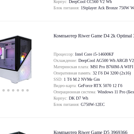
Корпус:
DeepCool CC560 V2 Wh
Блок питания:
1Stplayer Ack Bronze 750W W
Компьютер Riwer Game D4 2k Optimal 
Процессор:
Intel Core i5-14600KF
Охлаждение:
DeepCool AG500 Wh ARGB V2
Материнская плата:
MSI Pro B760M-A WIF
Оперативная память:
32 Гб D4 3200 (2x16)
SSD:
1 Tб M.2 NVMe Gm
Видео-карта:
GeForce RTX 5070 12 Гб
Операционная система:
Windows 11 Pro (Бе
Корпус:
DK D7 Wh
Блок питания:
G750W-12EC
Компьютер Riwer Game D5 3969366