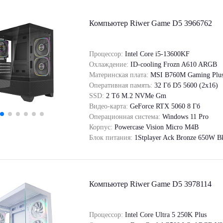
Компьютер Riwer Game D5 3966762
Процессор:
Intel Core i5-13600KF
Охлаждение:
ID-cooling Frozn A610 ARGB
Материнская плата:
MSI B760M Gaming Plus
Оперативная память:
32 Гб D5 5600 (2х16)
SSD:
2 Tб M.2 NVMe Gm
Видео-карта:
GeForce RTX 5060 8 Гб
Операционная система:
Windows 11 Pro
Корпус:
Powercase Vision Micro M4B
Блок питания:
1Stplayer Ack Bronze 650W B
Компьютер Riwer Game D5 3978114
Процессор:
Intel Core Ultra 5 250K Plus