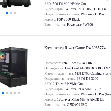
SSD:
500 Гб M.2 NVMe Gm
Видео-карта:
GeForce RТХ 5060 Ti 16 Гб
Операционная система:
Windows 11 Pro
Корпус:
FSP S380 Black
Блок питания:
Powercase PW600
Компьютер Riwer Game D4 3965774
Процессор:
Intel Core i5-14600KF
Охлаждение:
DeepCool AG500 Bk ARGB V2
Материнская плата:
MSI B760 Gaming Plus 
Оперативная память:
16 Гб D4 3200
SSD:
2 Tб M.2 NVMe Gm
Видео-карта:
GeForce RTX 5070 12 Гб
Операционная система:
Windows 11 Pro (Бе
Корпус:
1Stplayer Miku Mi7-A ARGB Bk
Блок питания:
G750W-12EC