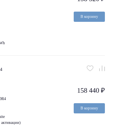
В корзину
 Wh
84
158 440 ₽
DDR4
В корзину
ite
з активации)