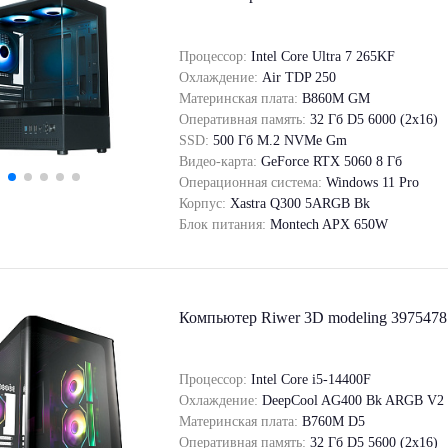
Процессор:
Intel Core Ultra 7 265KF
Охлаждение:
Air TDP 250
Материнская плата:
B860M GM
Оперативная память:
32 Гб D5 6000 (2х16)
SSD:
500 Гб M.2 NVMe Gm
Видео-карта:
GeForce RTX 5060 8 Гб
Операционная система:
Windows 11 Pro
Корпус:
Xastra Q300 5ARGB Bk
Блок питания:
Montech APX 650W
Компьютер Riwer 3D modeling 3975478
Процессор:
Intel Core i5-14400F
Охлаждение:
DeepCool AG400 Bk ARGB V2
Материнская плата:
B760M D5
Оперативная память:
32 Гб D5 5600 (2х16)