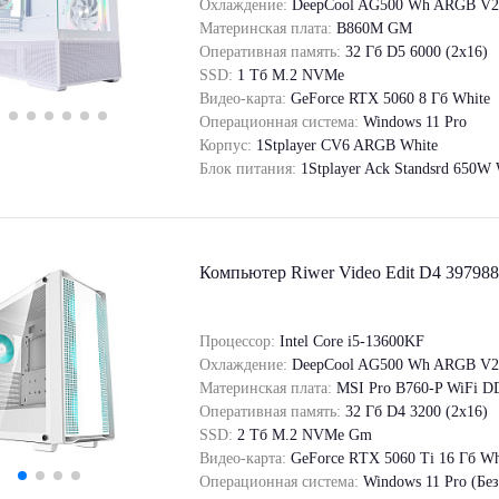
Охлаждение:
DeepCool AG500 Wh ARGB V2
Материнская плата:
B860M GM
Оперативная память:
32 Гб D5 6000 (2х16)
SSD:
1 Tб M.2 NVMe
Видео-карта:
GeForce RTX 5060 8 Гб White
Операционная система:
Windows 11 Pro
Корпус:
1Stplayer CV6 ARGB White
Блок питания:
1Stplayer Ack Standsrd 650W
Компьютер Riwer Video Edit D4 39798
Процессор:
Intel Core i5-13600KF
Охлаждение:
DeepCool AG500 Wh ARGB V2
Материнская плата:
MSI Pro B760-P WiFi 
Оперативная память:
32 Гб D4 3200 (2x16)
SSD:
2 Tб M.2 NVMe Gm
Видео-карта:
GeForce RТХ 5060 Ti 16 Гб Wh
Операционная система:
Windows 11 Pro (Бе