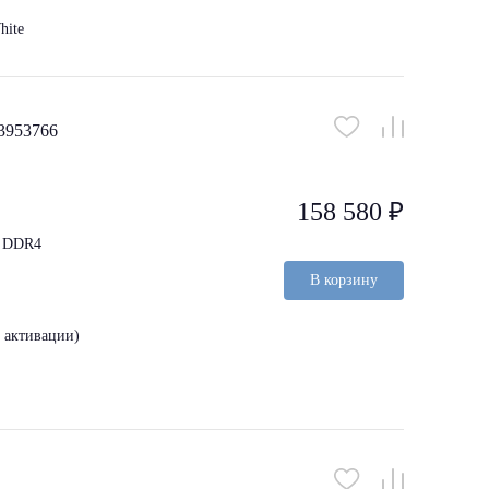
hite
3953766
158 580 ₽
I DDR4
В корзину
з активации)