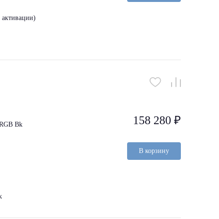
з активации)
158 280 ₽
 ARGB Bk
В корзину
k