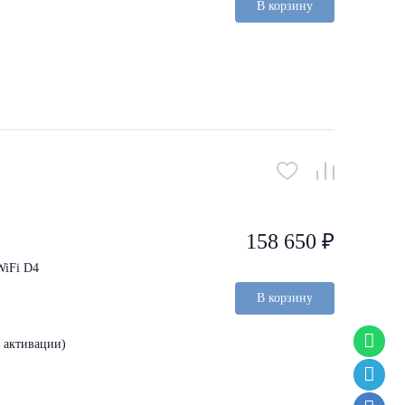
В корзину
158 650 ₽
WiFi D4
В корзину
з активации)