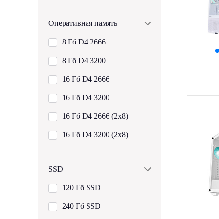
128
Intel Core i3-10105
Оперативная память
192
Intel Core i3-12100F
8 Гб D4 2666
Показать все
Intel Core i3-12100
8 Гб D4 3200
Intel Core i3-13100F
16 Гб D4 2666
Intel Core i3-13100
16 Гб D4 3200
Intel Core i3-14100
16 Гб D4 2666 (2x8)
Intel Core i5-2310
16 Гб D4 3200 (2x8)
Intel Core i5-2400
32 Гб D4 2666 (2x16)
Intel Core i5-2500
SSD
32 Гб D4 3200 (2x16)
Intel Core i5-3330
120 Гб SSD
64 Гб D4 2666 (2x32)
Intel Core i5-3340
240 Гб SSD
64 Гб D4 3200 (2x32)
Intel Core i5-3450