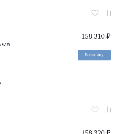
158 310 ₽
 WiFi
В корзину
k
158 320 ₽