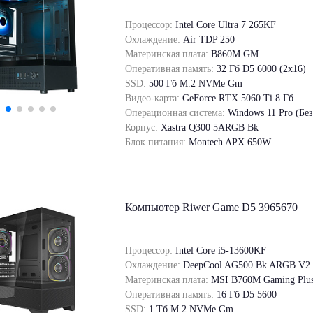
Процессор:
Intel Core Ultra 7 265KF
Охлаждение:
Air TDP 250
Материнская плата:
B860M GM
Оперативная память:
32 Гб D5 6000 (2х16)
SSD:
500 Гб M.2 NVMe Gm
Видео-карта:
GeForce RТХ 5060 Ti 8 Гб
Операционная система:
Windows 11 Pro (Бе
Корпус:
Xastra Q300 5ARGB Bk
Блок питания:
Montech APX 650W
Компьютер Riwer Game D5 3965670
Процессор:
Intel Core i5-13600KF
Охлаждение:
DeepCool AG500 Bk ARGB V2
Материнская плата:
MSI B760M Gaming Plus
Оперативная память:
16 Гб D5 5600
SSD:
1 Tб M.2 NVMe Gm