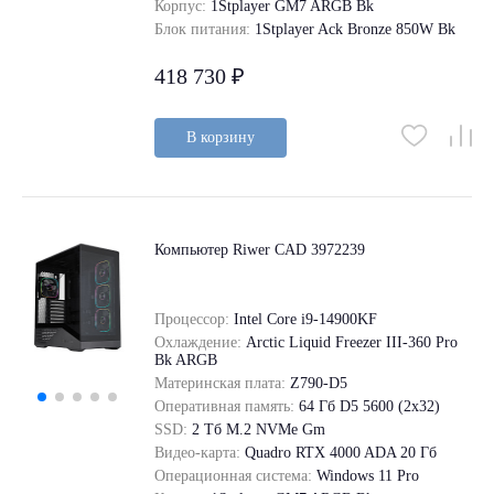
Корпус:
1Stplayer GM7 ARGB Bk
Блок питания:
1Stplayer Ack Bronze 850W Bk
418 730 ₽
В корзину
Компьютер Riwer CAD 3972239
Процессор:
Intel Core i9-14900KF
Охлаждение:
Arctic Liquid Freezer III-360 Pro
Bk ARGB
Материнская плата:
Z790-D5
Оперативная память:
64 Гб D5 5600 (2х32)
SSD:
2 Tб M.2 NVMe Gm
Видео-карта:
Quadro RTX 4000 ADA 20 Гб
Операционная система:
Windows 11 Pro