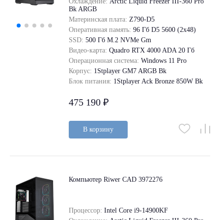
Охлаждение:
Arctic Liquid Freezer III-360 Pro
Bk ARGB
Материнская плата:
Z790-D5
Оперативная память:
96 Гб D5 5600 (2х48)
SSD:
500 Гб M.2 NVMe Gm
Видео-карта:
Quadro RTX 4000 ADA 20 Гб
Операционная система:
Windows 11 Pro
Корпус:
1Stplayer GM7 ARGB Bk
Блок питания:
1Stplayer Ack Bronze 850W Bk
475 190 ₽
В корзину
Компьютер Riwer CAD 3972276
Процессор:
Intel Core i9-14900KF