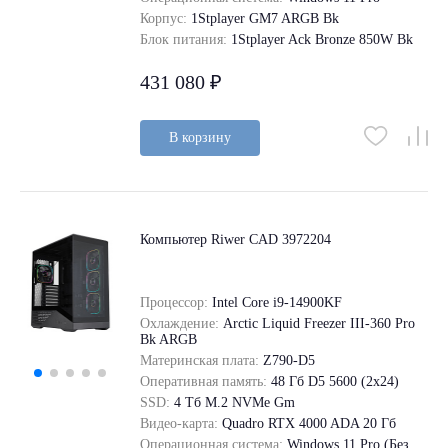
Корпус:
1Stplayer GM7 ARGB Bk
Блок питания:
1Stplayer Ack Bronze 850W Bk
431 080 ₽
В корзину
Компьютер Riwer CAD 3972204
Процессор:
Intel Core i9-14900KF
Охлаждение:
Arctic Liquid Freezer III-360 Pro
Bk ARGB
Материнская плата:
Z790-D5
Оперативная память:
48 Гб D5 5600 (2х24)
SSD:
4 Tб M.2 NVMe Gm
Видео-карта:
Quadro RTX 4000 ADA 20 Гб
Операционная система:
Windows 11 Pro (Без