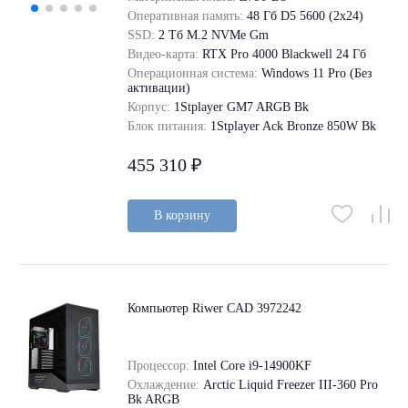
Оперативная память:
48 Гб D5 5600 (2х24)
SSD:
2 Tб M.2 NVMe Gm
Видео-карта:
RTX Pro 4000 Blackwell 24 Гб
Операционная система:
Windows 11 Pro (Без
активации)
Корпус:
1Stplayer GM7 ARGB Bk
Блок питания:
1Stplayer Ack Bronze 850W Bk
455 310 ₽
В корзину
Компьютер Riwer CAD 3972242
Процессор:
Intel Core i9-14900KF
Охлаждение:
Arctic Liquid Freezer III-360 Pro
Bk ARGB