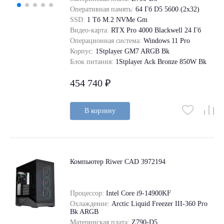
Оперативная память:
64 Гб D5 5600 (2х32)
SSD:
1 Tб M.2 NVMe Gm
Видео-карта:
RTX Pro 4000 Blackwell 24 Гб
Операционная система:
Windows 11 Pro
Корпус:
1Stplayer GM7 ARGB Bk
Блок питания:
1Stplayer Ack Bronze 850W Bk
454 740 ₽
В корзину
Компьютер Riwer CAD 3972194
Процессор:
Intel Core i9-14900KF
Охлаждение:
Arctic Liquid Freezer III-360 Pro
Bk ARGB
Материнская плата:
Z790-D5