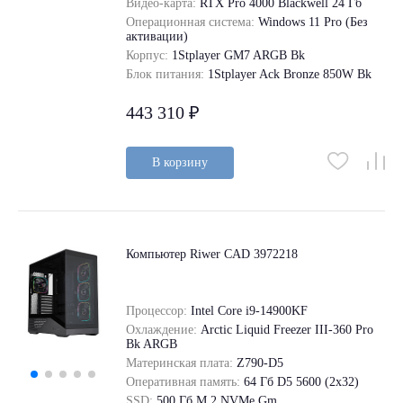
Видео-карта:
RTX Pro 4000 Blackwell 24 Гб
Операционная система:
Windows 11 Pro (Без
активации)
Корпус:
1Stplayer GM7 ARGB Bk
Блок питания:
1Stplayer Ack Bronze 850W Bk
443 310 ₽
В корзину
Компьютер Riwer CAD 3972218
Процессор:
Intel Core i9-14900KF
Охлаждение:
Arctic Liquid Freezer III-360 Pro
Bk ARGB
Материнская плата:
Z790-D5
Оперативная память:
64 Гб D5 5600 (2х32)
SSD:
500 Гб M.2 NVMe Gm