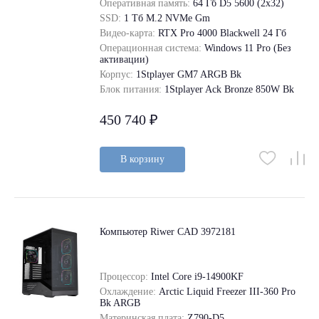
Оперативная память:
64 Гб D5 5600 (2х32)
SSD:
1 Tб M.2 NVMe Gm
Видео-карта:
RTX Pro 4000 Blackwell 24 Гб
Операционная система:
Windows 11 Pro (Без
активации)
Корпус:
1Stplayer GM7 ARGB Bk
Блок питания:
1Stplayer Ack Bronze 850W Bk
450 740 ₽
В корзину
Компьютер Riwer CAD 3972181
Процессор:
Intel Core i9-14900KF
Охлаждение:
Arctic Liquid Freezer III-360 Pro
Bk ARGB
Материнская плата:
Z790-D5