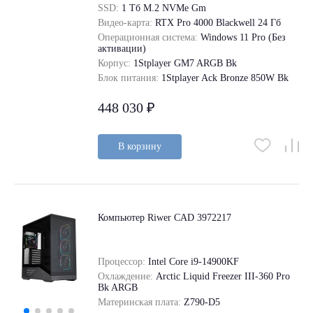
SSD:
1 Tб M.2 NVMe Gm
Видео-карта:
RTX Pro 4000 Blackwell 24 Гб
Операционная система:
Windows 11 Pro (Без
активации)
Корпус:
1Stplayer GM7 ARGB Bk
Блок питания:
1Stplayer Ack Bronze 850W Bk
448 030 ₽
В корзину
Компьютер Riwer CAD 3972217
Процессор:
Intel Core i9-14900KF
Охлаждение:
Arctic Liquid Freezer III-360 Pro
Bk ARGB
Материнская плата:
Z790-D5