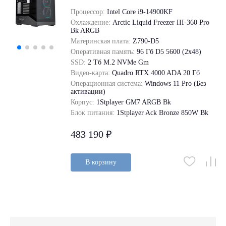
Процессор:
Intel Core i9-14900KF
Охлаждение:
Arctic Liquid Freezer III-360 Pro
Bk ARGB
Материнская плата:
Z790-D5
Оперативная память:
96 Гб D5 5600 (2х48)
SSD:
2 Tб M.2 NVMe Gm
Видео-карта:
Quadro RTX 4000 ADA 20 Гб
Операционная система:
Windows 11 Pro (Без
активации)
Корпус:
1Stplayer GM7 ARGB Bk
Блок питания:
1Stplayer Ack Bronze 850W Bk
483 190 ₽
В корзину