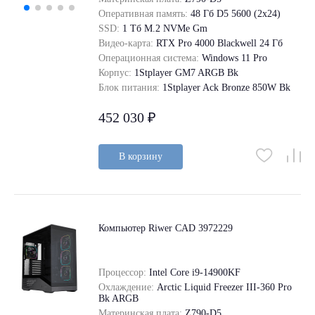
Оперативная память:
48 Гб D5 5600 (2х24)
SSD:
1 Tб M.2 NVMe Gm
Видео-карта:
RTX Pro 4000 Blackwell 24 Гб
Операционная система:
Windows 11 Pro
Корпус:
1Stplayer GM7 ARGB Bk
Блок питания:
1Stplayer Ack Bronze 850W Bk
452 030 ₽
В корзину
Компьютер Riwer CAD 3972229
Процессор:
Intel Core i9-14900KF
Охлаждение:
Arctic Liquid Freezer III-360 Pro
Bk ARGB
Материнская плата:
Z790-D5