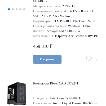
Bk ARGB
Материнская плата:
Z790-D5
Оперативная память:
48 Гб D5 5600 (2х24)
SSD:
2 Tб M.2 NVMe Gm
Видео-карта:
RTX Pro 4000 Blackwell 24 Гб
Операционная система:
Windows 11 Pro
Корпус:
1Stplayer GM7 ARGB Bk
Блок питания:
1Stplayer Ack Bronze 850W Bk
459 310 ₽
В корзину
Компьютер Riwer CAD 3972241
Процессор:
Intel Core i9-14900KF
Охлаждение:
Arctic Liquid Freezer III-360 Pro