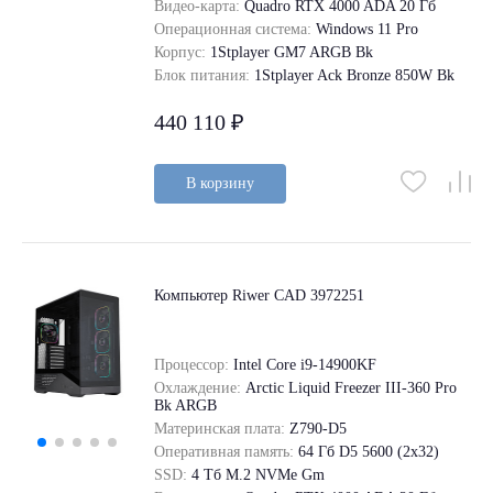
Видео-карта:
Quadro RTX 4000 ADA 20 Гб
Операционная система:
Windows 11 Pro
Корпус:
1Stplayer GM7 ARGB Bk
Блок питания:
1Stplayer Ack Bronze 850W Bk
440 110 ₽
В корзину
Компьютер Riwer CAD 3972251
Процессор:
Intel Core i9-14900KF
Охлаждение:
Arctic Liquid Freezer III-360 Pro
Bk ARGB
Материнская плата:
Z790-D5
Оперативная память:
64 Гб D5 5600 (2х32)
SSD:
4 Tб M.2 NVMe Gm