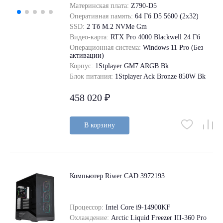
Материнская плата:
Z790-D5
Оперативная память:
64 Гб D5 5600 (2х32)
SSD:
2 Tб M.2 NVMe Gm
Видео-карта:
RTX Pro 4000 Blackwell 24 Гб
Операционная система:
Windows 11 Pro (Без
активации)
Корпус:
1Stplayer GM7 ARGB Bk
Блок питания:
1Stplayer Ack Bronze 850W Bk
458 020 ₽
В корзину
Компьютер Riwer CAD 3972193
Процессор:
Intel Core i9-14900KF
Охлаждение:
Arctic Liquid Freezer III-360 Pro