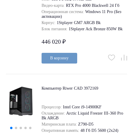
Видео-карта:
RTX Pro 4000 Blackwell 24 Гб
Операционная система:
Windows 11 Pro (Без
активации)
Корпус:
1Stplayer GM7 ARGB Bk
Блок питания:
1Stplayer Ack Bronze 850W Bk
446 020 ₽
В корзину
Компьютер Riwer CAD 3972169
Процессор:
Intel Core i9-14900KF
Охлаждение:
Arctic Liquid Freezer III-360 Pro
Bk ARGB
Материнская плата:
Z790-D5
Оперативная память:
48 Гб D5 5600 (2х24)