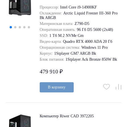
Процессор:
Intel Core i9-14900KF
Охлаждение:
Arctic Liquid Freezer III-360 Pro
Bk ARGB
Материнская плата:
Z790-D5
Оперативная память:
96 Гб D5 5600 (2х48)
SSD:
1 Tб M.2 NVMe Gm
Видео-карта:
Quadro RTX 4000 ADA 20 Гб
Операционная система:
Windows 11 Pro
Корпус:
1Stplayer GM7 ARGB Bk
Блок питания:
1Stplayer Ack Bronze 850W Bk
479 910 ₽
В корзину
Компьютер Riwer CAD 3972205