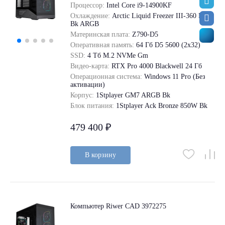
Процессор:
Intel Core i9-14900KF
Охлаждение:
Arctic Liquid Freezer III-360 Pro
Bk ARGB
Материнская плата:
Z790-D5
Оперативная память:
64 Гб D5 5600 (2х32)
SSD:
4 Tб M.2 NVMe Gm
Видео-карта:
RTX Pro 4000 Blackwell 24 Гб
Операционная система:
Windows 11 Pro (Без
активации)
Корпус:
1Stplayer GM7 ARGB Bk
Блок питания:
1Stplayer Ack Bronze 850W Bk
479 400 ₽
В корзину
Компьютер Riwer CAD 3972275