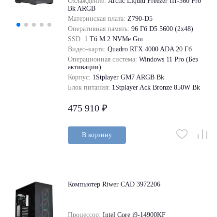
Охлаждение:
Arctic Liquid Freezer III-360 Pro
Bk ARGB
Материнская плата:
Z790-D5
Оперативная память:
96 Гб D5 5600 (2х48)
SSD:
1 Tб M.2 NVMe Gm
Видео-карта:
Quadro RTX 4000 ADA 20 Гб
Операционная система:
Windows 11 Pro (Без
активации)
Корпус:
1Stplayer GM7 ARGB Bk
Блок питания:
1Stplayer Ack Bronze 850W Bk
475 910 ₽
В корзину
Компьютер Riwer CAD 3972206
Процессор:
Intel Core i9-14900KF