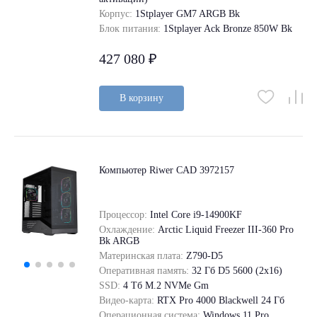
Корпус:
1Stplayer GM7 ARGB Bk
Блок питания:
1Stplayer Ack Bronze 850W Bk
427 080 ₽
В корзину
Компьютер Riwer CAD 3972157
Процессор:
Intel Core i9-14900KF
Охлаждение:
Arctic Liquid Freezer III-360 Pro
Bk ARGB
Материнская плата:
Z790-D5
Оперативная память:
32 Гб D5 5600 (2х16)
SSD:
4 Tб M.2 NVMe Gm
Видео-карта:
RTX Pro 4000 Blackwell 24 Гб
Операционная система:
Windows 11 Pro