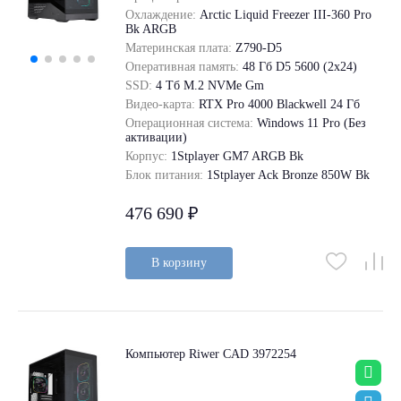
Охлаждение:
Arctic Liquid Freezer III-360 Pro
Bk ARGB
Материнская плата:
Z790-D5
Оперативная память:
48 Гб D5 5600 (2х24)
SSD:
4 Tб M.2 NVMe Gm
Видео-карта:
RTX Pro 4000 Blackwell 24 Гб
Операционная система:
Windows 11 Pro (Без
активации)
Корпус:
1Stplayer GM7 ARGB Bk
Блок питания:
1Stplayer Ack Bronze 850W Bk
476 690 ₽
В корзину
Компьютер Riwer CAD 3972254