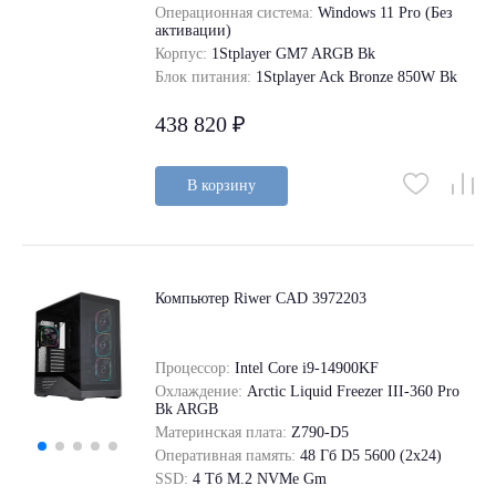
Операционная система:
Windows 11 Pro (Без
активации)
Корпус:
1Stplayer GM7 ARGB Bk
Блок питания:
1Stplayer Ack Bronze 850W Bk
438 820 ₽
В корзину
Компьютер Riwer CAD 3972203
Процессор:
Intel Core i9-14900KF
Охлаждение:
Arctic Liquid Freezer III-360 Pro
Bk ARGB
Материнская плата:
Z790-D5
Оперативная память:
48 Гб D5 5600 (2х24)
SSD:
4 Tб M.2 NVMe Gm