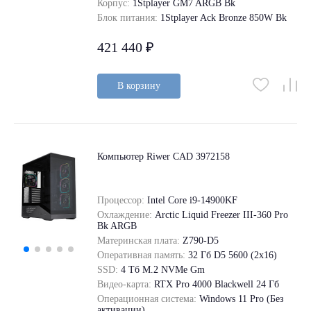
Корпус:
1Stplayer GM7 ARGB Bk
Блок питания:
1Stplayer Ack Bronze 850W Bk
421 440 ₽
В корзину
Компьютер Riwer CAD 3972158
Процессор:
Intel Core i9-14900KF
Охлаждение:
Arctic Liquid Freezer III-360 Pro
Bk ARGB
Материнская плата:
Z790-D5
Оперативная память:
32 Гб D5 5600 (2х16)
SSD:
4 Tб M.2 NVMe Gm
Видео-карта:
RTX Pro 4000 Blackwell 24 Гб
Операционная система:
Windows 11 Pro (Без
активации)