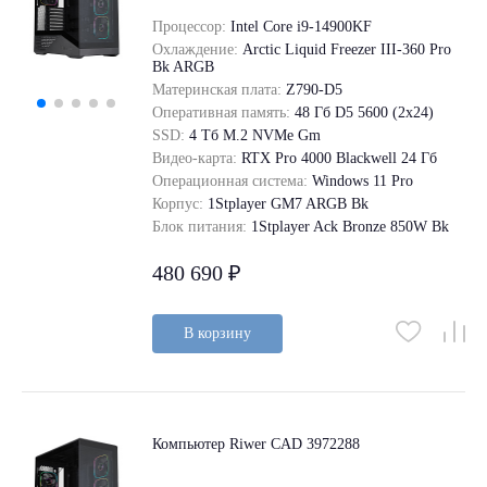
Процессор:
Intel Core i9-14900KF
Охлаждение:
Arctic Liquid Freezer III-360 Pro
Bk ARGB
Материнская плата:
Z790-D5
Оперативная память:
48 Гб D5 5600 (2х24)
SSD:
4 Tб M.2 NVMe Gm
Видео-карта:
RTX Pro 4000 Blackwell 24 Гб
Операционная система:
Windows 11 Pro
Корпус:
1Stplayer GM7 ARGB Bk
Блок питания:
1Stplayer Ack Bronze 850W Bk
480 690 ₽
В корзину
Компьютер Riwer CAD 3972288