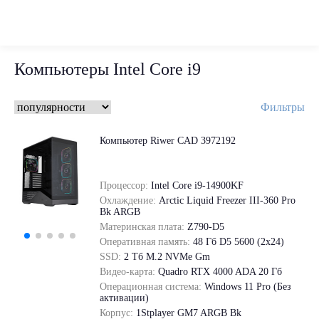
Компьютеры Intel Core i9
Фильтры
Компьютер Riwer CAD 3972192
Процессор:
Intel Core i9-14900KF
Охлаждение:
Arctic Liquid Freezer III-360 Pro
Bk ARGB
Материнская плата:
Z790-D5
Оперативная память:
48 Гб D5 5600 (2х24)
SSD:
2 Tб M.2 NVMe Gm
Видео-карта:
Quadro RTX 4000 ADA 20 Гб
Операционная система:
Windows 11 Pro (Без
активации)
Корпус:
1Stplayer GM7 ARGB Bk