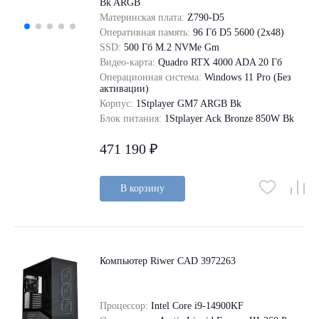
Bk ARGB
Материнская плата:
Z790-D5
Оперативная память:
96 Гб D5 5600 (2х48)
SSD:
500 Гб M.2 NVMe Gm
Видео-карта:
Quadro RTX 4000 ADA 20 Гб
Операционная система:
Windows 11 Pro (Без
активации)
Корпус:
1Stplayer GM7 ARGB Bk
Блок питания:
1Stplayer Ack Bronze 850W Bk
471 190 ₽
В корзину
Компьютер Riwer CAD 3972263
Процессор:
Intel Core i9-14900KF