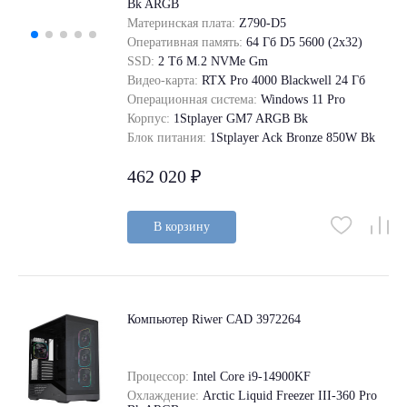
Bk ARGB
Материнская плата:
Z790-D5
Оперативная память:
64 Гб D5 5600 (2х32)
SSD:
2 Tб M.2 NVMe Gm
Видео-карта:
RTX Pro 4000 Blackwell 24 Гб
Операционная система:
Windows 11 Pro
Корпус:
1Stplayer GM7 ARGB Bk
Блок питания:
1Stplayer Ack Bronze 850W Bk
462 020 ₽
В корзину
Компьютер Riwer CAD 3972264
Процессор:
Intel Core i9-14900KF
Охлаждение:
Arctic Liquid Freezer III-360 Pro