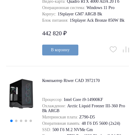
Видео-карта:
Quadro RTX 4000 ADA 20 Гб
Операционная система:
Windows 11 Pro
Корпус:
1Stplayer GM7 ARGB Bk
Блок питания:
1Stplayer Ack Bronze 850W Bk
442 820 ₽
В корзину
Компьютер Riwer CAD 3972170
Процессор:
Intel Core i9-14900KF
Охлаждение:
Arctic Liquid Freezer III-360 Pro
Bk ARGB
Материнская плата:
Z790-D5
Оперативная память:
48 Гб D5 5600 (2х24)
SSD:
500 Гб M.2 NVMe Gm