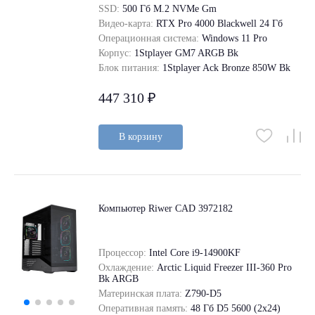
SSD:
500 Гб M.2 NVMe Gm
Видео-карта:
RTX Pro 4000 Blackwell 24 Гб
Операционная система:
Windows 11 Pro
Корпус:
1Stplayer GM7 ARGB Bk
Блок питания:
1Stplayer Ack Bronze 850W Bk
447 310 ₽
В корзину
Компьютер Riwer CAD 3972182
Процессор:
Intel Core i9-14900KF
Охлаждение:
Arctic Liquid Freezer III-360 Pro
Bk ARGB
Материнская плата:
Z790-D5
Оперативная память:
48 Гб D5 5600 (2х24)