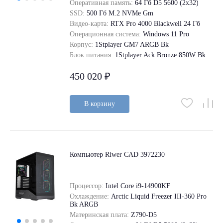
Оперативная память:
64 Гб D5 5600 (2х32)
SSD:
500 Гб M.2 NVMe Gm
Видео-карта:
RTX Pro 4000 Blackwell 24 Гб
Операционная система:
Windows 11 Pro
Корпус:
1Stplayer GM7 ARGB Bk
Блок питания:
1Stplayer Ack Bronze 850W Bk
450 020 ₽
В корзину
Компьютер Riwer CAD 3972230
Процессор:
Intel Core i9-14900KF
Охлаждение:
Arctic Liquid Freezer III-360 Pro
Bk ARGB
Материнская плата:
Z790-D5