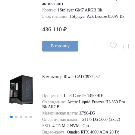
активации)
Корпус:
1Stplayer GM7 ARGB Bk
Блок питания:
1Stplayer Ack Bronze 850W Bk
436 110 ₽
В корзину
Компьютер Riwer CAD 3972252
Процессор:
Intel Core i9-14900KF
Охлаждение:
Arctic Liquid Freezer III-360 Pro
Bk ARGB
Материнская плата:
Z790-D5
Оперативная память:
64 Гб D5 5600 (2х32)
SSD:
4 Tб M.2 NVMe Gm
Видео-карта:
Quadro RTX 4000 ADA 20 Гб